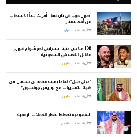
أطول حرب في تاريخها.. أمريكا تبدأ الانسحاب
من أفغانستان
25 أبريل، 2021
دولي
108 ملايين جنيه إسترليني لجوشوا وفيوري
مقابل اللعب في السعودية
25 أبريل، 2021
خليجي
“ديلي ميل”: لماذا يفلت محمد بن سلمان من
ضجة التسريبات مع بوريس جونسون؟
25 أبريل، 2021
خليجي
السعودية تخطط لحظر العملات الرقمية
25 أبريل، 2021
خليجي