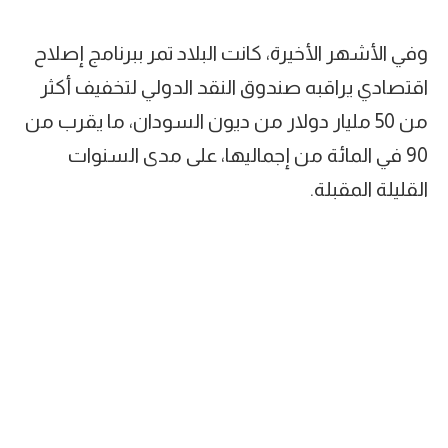
وفي الأشهر الأخيرة، كانت البلاد تمر ببرنامج إصلاح
اقتصادي يراقبه صندوق النقد الدولي لتخفيف أكثر
من 50 مليار دولار من ديون السودان، ما يقرب من
90 في المائة من إجماليها، على مدى السنوات
القليلة المقبلة.
وينطوي البرنامج على تدابير مثل إلغاء دعم الديزل
والبنزين والقيام برفع الجنيه السوداني لتمكين البلاد
من التأهل لتخفيف الديون وتقييد السوق السوداء
المتفشية.
وفي أواخر يونيو، خرج مئات الأشخاص إلى الشوارع