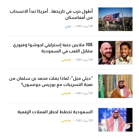
أطول حرب في تاريخها.. أمريكا تبدأ الانسحاب
من أفغانستان
25 أبريل، 2021
دولي
108 ملايين جنيه إسترليني لجوشوا وفيوري
مقابل اللعب في السعودية
25 أبريل، 2021
خليجي
“ديلي ميل”: لماذا يفلت محمد بن سلمان من
ضجة التسريبات مع بوريس جونسون؟
25 أبريل، 2021
خليجي
السعودية تخطط لحظر العملات الرقمية
25 أبريل، 2021
خليجي