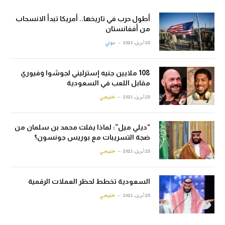
أطول حرب في تاريخها.. أمريكا تبدأ الانسحاب
من أفغانستان
25 أبريل، 2021
دولي
108 ملايين جنيه إسترليني لجوشوا وفيوري
مقابل اللعب في السعودية
25 أبريل، 2021
خليجي
“ديلي ميل”: لماذا يفلت محمد بن سلمان من
ضجة التسريبات مع بوريس جونسون؟
25 أبريل، 2021
خليجي
السعودية تخطط لحظر العملات الرقمية
25 أبريل، 2021
خليجي