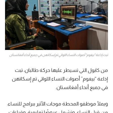
تبث إذاعة "بيغوم" أصوات النساء اللواتي تم إسكاتهن في جميع أنحاء أفغانستان
من كابول التي تسيطر عليها حركة طالبان، تبث
إذاعة “بيغوم” أصوات النساء اللواتي تم إسكاتهن
في جميع أنحاء أفغانستان.
ويملأ موظفو المحطة موجات الأثير ببرامج للنساء،
من قبل النساء، وتشمل عروضًا تعليمية، وقراءات