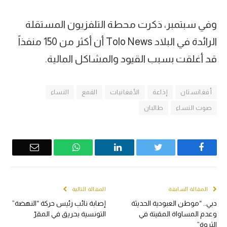
وفي سبتمبر، ذكرت محطة التلفزيون المستقلة
الرائدة في البلاد Tolo News أن أكثر من 150 منفذاً
قد أغلقت بسبب القيود والمشاكل المالية.
أفغانستان
إذاعة
الأفغانيات
القمع
النساء
صوت النساء
طالبان
Email
WhatsApp
LinkedIn
Twitter
Facebook
المقالة السابقة
المقالة التالية
دبي.. “موطن العبودية الحديثة
إصابة نائب رئيس حركة “النهضة”
وعدم المساواة المقيتة في
التونسية بحريق في المقرّ
الثروة”