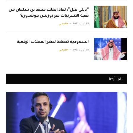
“ديلي ميل”: لماذا يفلت محمد بن سلمان من
ضجة التسريبات مع بوريس جونسون؟
25 أبريل، 2021
خليجي
السعودية تخطط لحظر العملات الرقمية
25 أبريل، 2021
خليجي
إقرأ أيضا