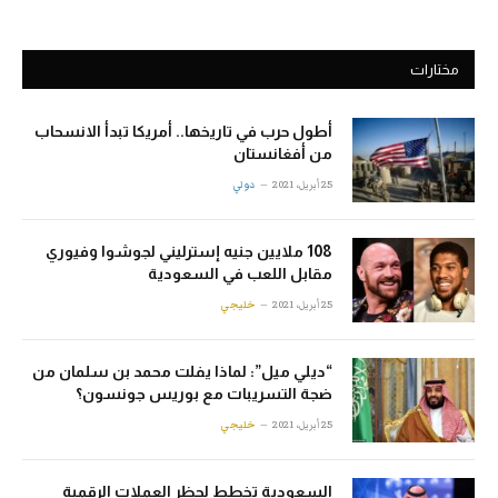
مختارات
أطول حرب في تاريخها.. أمريكا تبدأ الانسحاب
من أفغانستان
25 أبريل، 2021
دولي
108 ملايين جنيه إسترليني لجوشوا وفيوري
مقابل اللعب في السعودية
25 أبريل، 2021
خليجي
“ديلي ميل”: لماذا يفلت محمد بن سلمان من
ضجة التسريبات مع بوريس جونسون؟
25 أبريل، 2021
خليجي
السعودية تخطط لحظر العملات الرقمية