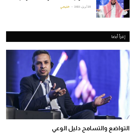
25 أبريل، 2021
خليجي
إقرأ أيضا
التواضع والتسامح دليل الوعي