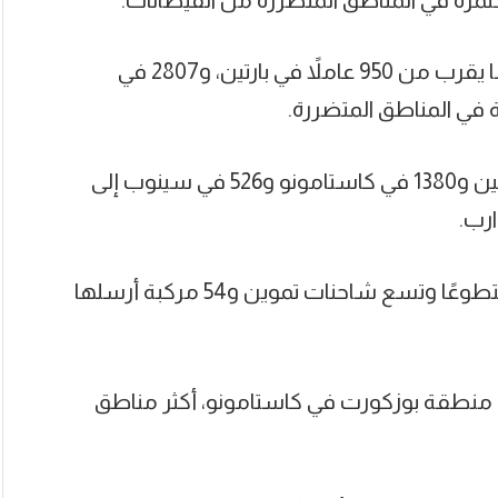
ووفقًا لبيان إدارة الكوارث والطوارئ، يقوم ما يقرب من 950 عاملاً في بارتين، و2807 في
وأضاف البيان أنه تم إجلاء 341 شخصًا في بارتين و1380 في كاستامونو و526 في سينوب إلى
رب.
وفي الوقت نفسه، يعمل على الأرض 223 متطوعًا وتسع شاحنات تموين و54 مركبة أرسلها
 منطقة بوزكورت في كاستامونو، أكثر مناطق