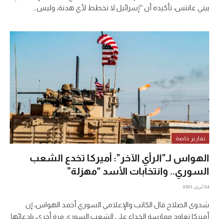
بيني غانتس، تأكيده أن “إسرائيل لا تخطط لأي هدنة، وليس…
تقارير خاصة
الهواس لـ”الرأي الآخر”: أميركا تخدع الشعب
السوري.. وانتخابات الأسد “مهزلة”
24 أبريل، 2021
شدوى الصلاح قال الكاتب والإعلامي السوري أحمد الهواس، إن
أميركا تعاود ممارسة الخداع على الشعب السوري مرة أخرى، بادعائها