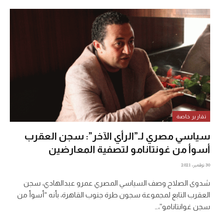
تقارير خاصة
سياسي مصري لـ”الرأي الآخر”: سجن العقرب
أسوأ من غونتانامو لتصفية المعارضين
30 نوفمبر، 2021
شدوى الصلاح وصف السياسي المصري عمرو عبدالهادي، سجن
العقرب التابع لمجموعة سجون طرة جنوب القاهرة، بأنه “أسوأ من
سجن غوانتانامو”،…