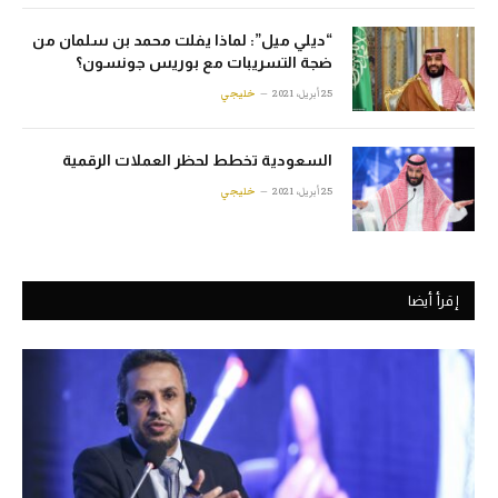
“ديلي ميل”: لماذا يفلت محمد بن سلمان من
ضجة التسريبات مع بوريس جونسون؟
25 أبريل، 2021
خليجي
السعودية تخطط لحظر العملات الرقمية
25 أبريل، 2021
خليجي
إقرأ أيضا