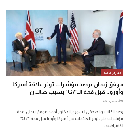
تقارير خاصة
موفق زيدان يرصد مؤشرات توتر علاقة أميركا
وأوروبا قبل قمة الـ”G7” بسبب طالبان
24 أغسطس، 2021
رصد الكاتب والصحفي السوري الدكتور أحمد موفق زيدان، عدة
مؤشرات على توتر العلاقات بين أميركا وأوربا قبل قمة “G7”
الافتراضية…